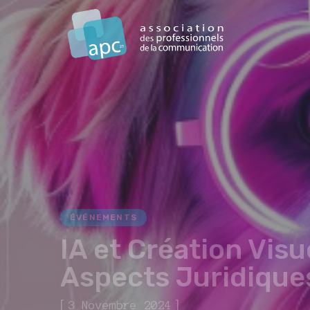
ÉVÉNEMENTS
IA et Création Visu
Aspects Juridique
[
]
3 Novembre 2024