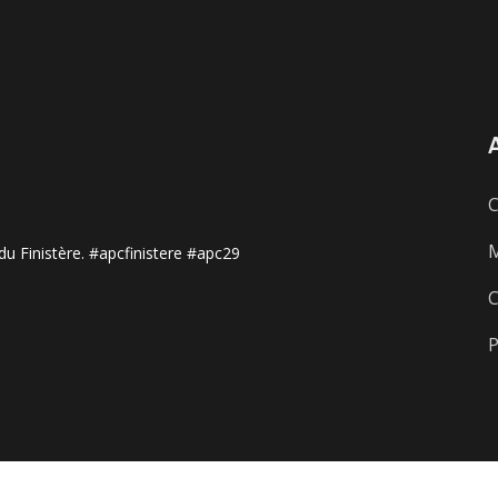
C
M
u Finistère. #apcfinistere #apc29
C
P