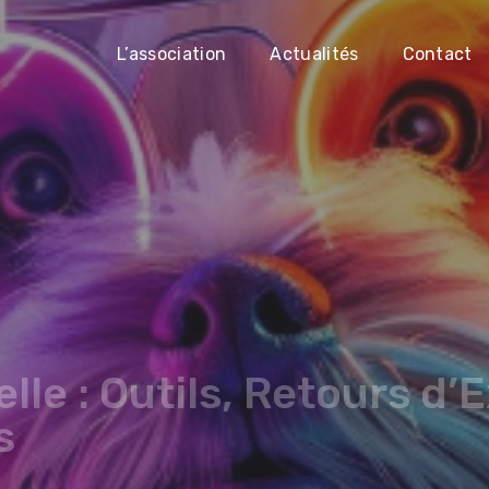
L’association
Actualités
Contact
elle : Outils, Retours d’
s